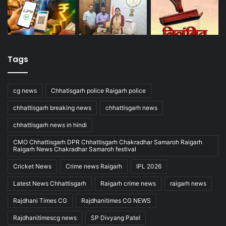
Tags
cg news
Chhatisgarh police Raigarh police
chhattisgarh breaking news
chhattisgarh news
chhattisgarh news in hindi
CMO Chhattisgarh DPR Chhattisgarh Chakradhar Samaroh Raigarh
Raigarh News Chakradhar Samaroh festival
Cricket News
Crime news Raigarh
IPL 2026
Latest News Chhattisgarh
Raigarh crime news
raigarh news
Rajdhani Times CG
Rajdhanitimes CG NEWS
Rajdhanitimescg news
SP Divyang Patel