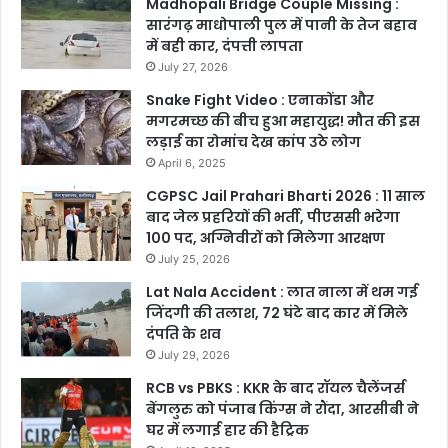
Madhopali Bridge Couple Missing :
सारंगढ़ माधोपाली पुल में पानी के तेज बहाव
में बही कार, दंपत्ती लापता
July 27, 2026
Snake Fight Video : एनाकोंडा और
मगरमच्छ की बीच हुआ महायुद्ध! मौत की इस
लड़ाई का रोमांच देख कांप उठे लोग
April 6, 2025
CGPSC Jail Prahari Bharti 2026 : 11 साल
बाद जेल प्रहरियों की भर्ती, पीएससी भरेगा
100 पद, अग्निवीरों को मिलेगा आरक्षण
July 25, 2026
Lat Nala Accident : लात नाला में थम गई
जिंदगी की तलाश, 72 घंटे बाद कार में मिले
दंपति के शव
July 29, 2026
RCB vs PBKS : KKR के बाद रॉयल चैलेंजर्स
बेंगलुरु को पंजाब किंग्स ने रौंदा, आरसीबी ने
घर में लगाई हार की हैट्रिक