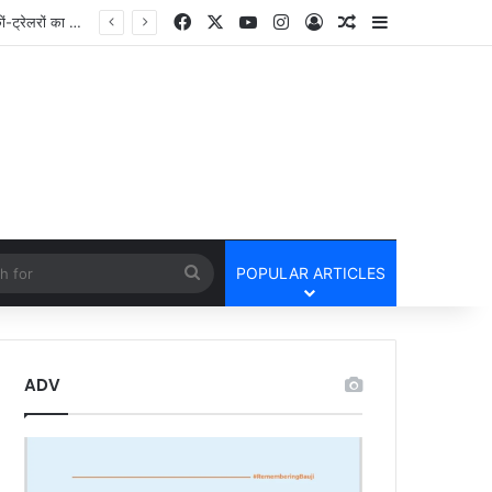
Facebook
X
YouTube
Instagram
Log In
Random Article
Sidebar
cle
Search
POPULAR ARTICLES
for
ADV