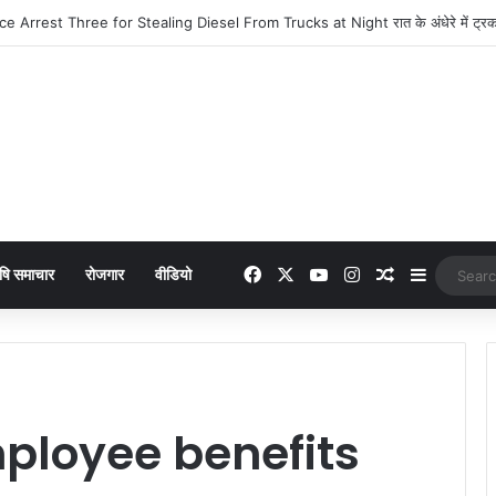
era : 949 में लांच हुआ नया फीचर फोन, मिलेंगे कई दमदार फीचर्स
Facebook
X
YouTube
Instagram
Random Arti
Sidebar
षि समाचार
रोजगार
वीडियो
loyee benefits