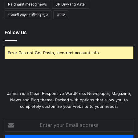
Rajdhanitimescg news
SP Divyang Patel
राजधानी टाइम्स छत्तीसगढ़ न्यूज
रायगढ़
Follow us
Error Can not Get Posts, Incorrect account info.
Jannah is a Clean Responsive WordPress Newspaper, Magazine,
News and Blog theme. Packed with options that allow you to
completely customize your website to your needs.
Enter
your
Email