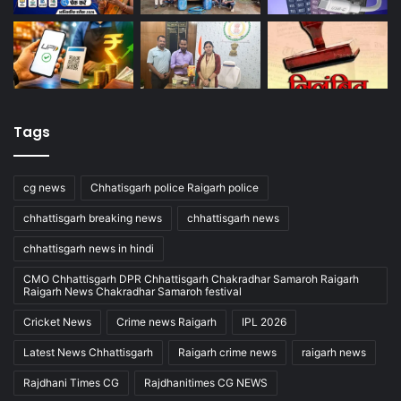
Tags
cg news
Chhatisgarh police Raigarh police
chhattisgarh breaking news
chhattisgarh news
chhattisgarh news in hindi
CMO Chhattisgarh DPR Chhattisgarh Chakradhar Samaroh Raigarh
Raigarh News Chakradhar Samaroh festival
Cricket News
Crime news Raigarh
IPL 2026
Latest News Chhattisgarh
Raigarh crime news
raigarh news
Rajdhani Times CG
Rajdhanitimes CG NEWS