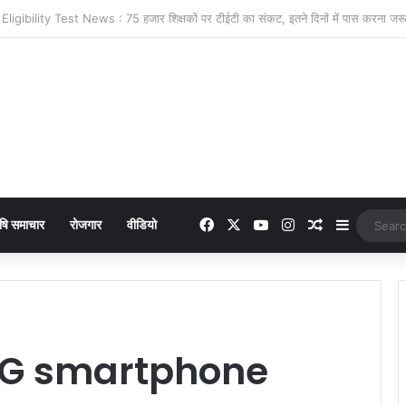
 online payment पेट्रोल पंप पर फर्जी ऑनलाइन पेमेंट दिखाकर ठगी करने वाला युवक गिरफ्
Facebook
X
YouTube
Instagram
Random Arti
Sidebar
षि समाचार
रोजगार
वीडियो
G smartphone