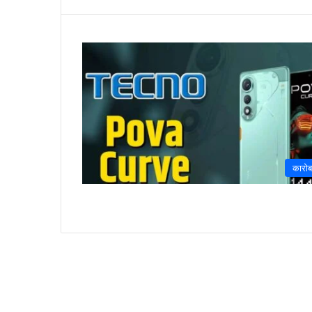
कारोब