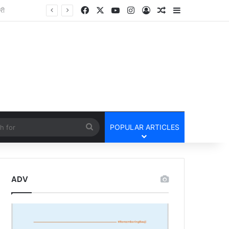
Facebook
X
YouTube
Instagram
Log In
Random Article
Sidebar
तार
cle
Search
POPULAR ARTICLES
for
ADV