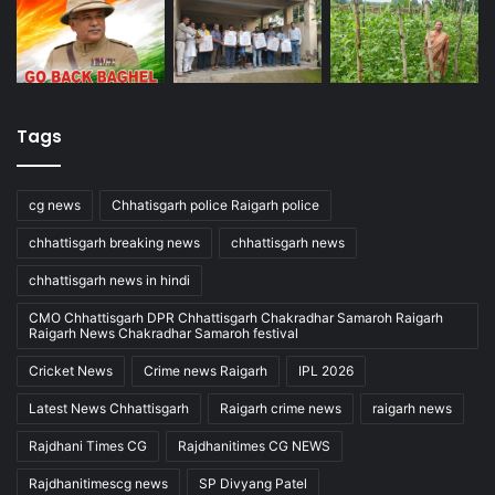
Tags
cg news
Chhatisgarh police Raigarh police
chhattisgarh breaking news
chhattisgarh news
chhattisgarh news in hindi
CMO Chhattisgarh DPR Chhattisgarh Chakradhar Samaroh Raigarh
Raigarh News Chakradhar Samaroh festival
Cricket News
Crime news Raigarh
IPL 2026
Latest News Chhattisgarh
Raigarh crime news
raigarh news
Rajdhani Times CG
Rajdhanitimes CG NEWS
Rajdhanitimescg news
SP Divyang Patel