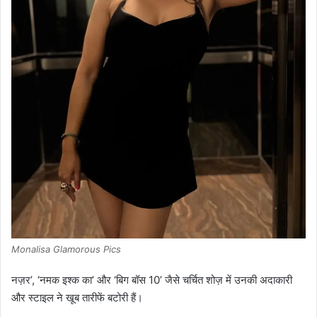
Monalisa Glamorous Pics
नज़र’, ‘नमक इश्क का’ और ‘बिग बॉस 10’ जैसे चर्चित शोज़ में उनकी अदाकारी
और स्टाइल ने खूब तारीफें बटोरी हैं।