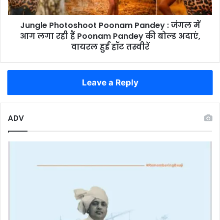
पक्का
आग
मकान
लगा
Jungle Photoshoot Poonam Pandey : जंगल में
रही
हैं
आग लगा रही हैं Poonam Pandey की बोल्ड अदाएं,
Poonam
वायरल हुईं हॉट तस्वीरें
Pandey
की
बोल्ड
Leave a Reply
अदाएं,
वायरल
हुईं
हॉट
ADV
तस्वीरें