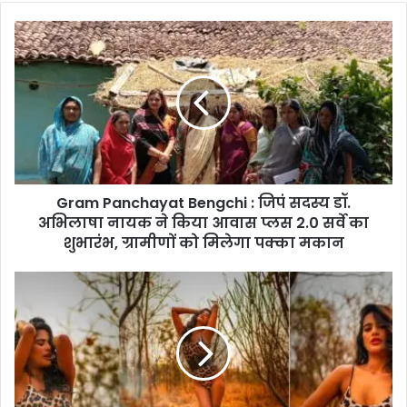
Gram
Panchayat
Bengchi
:
जिपं
सदस्य
डॉ.
अभिलाषा
नायक
Gram Panchayat Bengchi : जिपं सदस्य डॉ.
ने
किया
अभिलाषा नायक ने किया आवास प्लस 2.0 सर्वे का
आवास
शुभारंभ, ग्रामीणों को मिलेगा पक्का मकान
प्लस
2.0
Jungle
सर्वे
Photoshoot
का
Poonam
शुभारंभ,
Pandey
ग्रामीणों
:
को
जंगल
मिलेगा
में