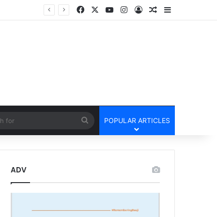
Facebook
X
YouTube
Instagram
Log In
Random Article
Sidebar
cle
Search
POPULAR ARTICLES
for
ADV