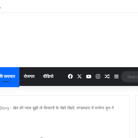
 Gramya Bharti : जिंदल आदर्श ग्राम्य भारती में वार्षिक उत्सव का शानदार आयोजन
Facebook
X
YouTube
Instagram
Random Arti
Sidebar
षि समाचार
रोजगार
वीडियो
त की प्यास बुझी तो किसानों के चेहरे खिले: मण्डपपारा में मनरेगा कूप ने