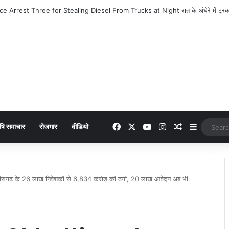
era : 949 में लांच हुआ नया फीचर फोन, मिलेंगे कई दमदार फीचर्स
Facebook
X
YouTube
Instagram
Random Arti
Sidebar
षि समाचार
रोजगार
वीडियो
गढ़ के 26 लाख निवेशकों से 6,834 करोड़ की ठगी, 20 लाख आवेदन अब भी