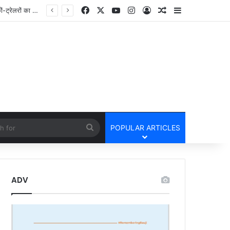
Facebook
X
YouTube
Instagram
Log In
Random Article
Sidebar
cle
Search
POPULAR ARTICLES
for
ADV