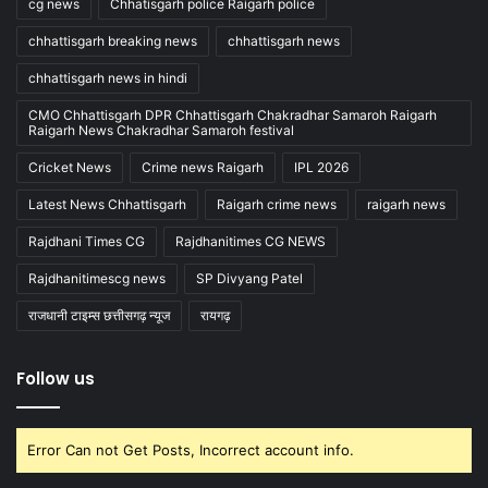
cg news
Chhatisgarh police Raigarh police
chhattisgarh breaking news
chhattisgarh news
chhattisgarh news in hindi
CMO Chhattisgarh DPR Chhattisgarh Chakradhar Samaroh Raigarh
Raigarh News Chakradhar Samaroh festival
Cricket News
Crime news Raigarh
IPL 2026
Latest News Chhattisgarh
Raigarh crime news
raigarh news
Rajdhani Times CG
Rajdhanitimes CG NEWS
Rajdhanitimescg news
SP Divyang Patel
राजधानी टाइम्स छत्तीसगढ़ न्यूज
रायगढ़
Follow us
Error Can not Get Posts, Incorrect account info.