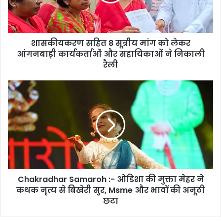
को
लेकर
आंगनबाड़ी
कार्यकर्ताओं
शासकीयकरण सहित 8 सूत्रीय मांग को लेकर
और
सहायिकाओं
आंगनबाड़ी कार्यकर्ताओं और सहायिकाओं ने निकाली
ने
रैली
निकाली
रैली
Chakradhar
Samaroh
:-
ओडिशा
की
मुक्ता
मेहर
ने
कथक
Chakradhar Samaroh :- ओडिशा की मुक्ता मेहर ने
नृत्य
से
कथक नृत्य से बिखेरी सुर, Msme और भावों की अनूठी
बिखेरी
छटा
सुर,
Msme