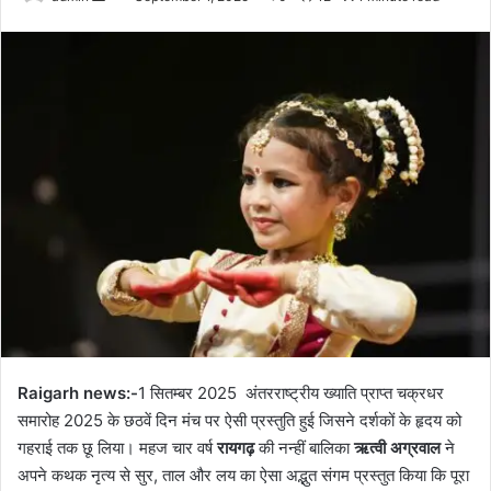
an
email
Raigarh news:-
1 सितम्बर 2025 अंतरराष्ट्रीय ख्याति प्राप्त चक्रधर
समारोह 2025 के छठवें दिन मंच पर ऐसी प्रस्तुति हुई जिसने दर्शकों के हृदय को
गहराई तक छू लिया। महज चार वर्ष
रायगढ़
की नन्हीं बालिका
ऋत्वी अग्रवाल
ने
अपने कथक नृत्य से सुर, ताल और लय का ऐसा अद्भुत संगम प्रस्तुत किया कि पूरा