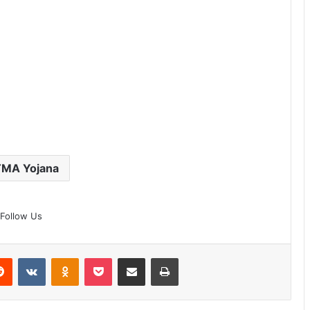
MA Yojana
Follow Us
erest
Reddit
VKontakte
Odnoklassniki
Pocket
Share via Email
Print