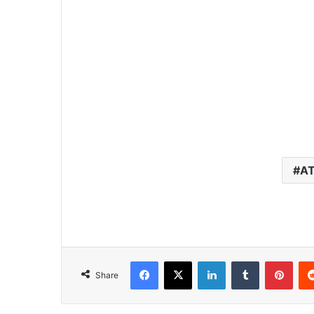
AT
Facebook
X
LinkedIn
Tumblr
Pint
Share