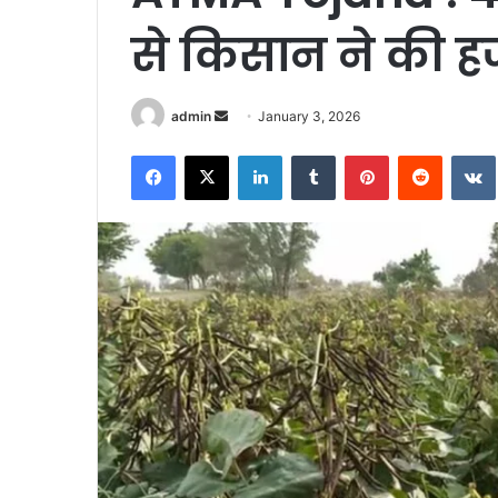
से किसान ने की ह
Send
admin
January 3, 2026
an
Facebook
X
LinkedIn
Tumblr
Pinterest
Reddit
email