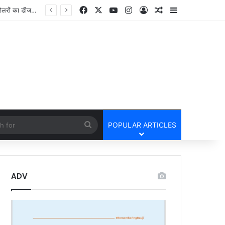
Facebook
X
YouTube
Instagram
Log In
Random Article
Sidebar
cle
Search
POPULAR ARTICLES
for
ADV