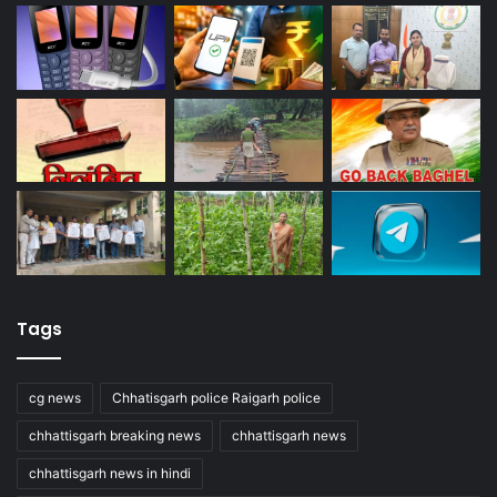
Tags
cg news
Chhatisgarh police Raigarh police
chhattisgarh breaking news
chhattisgarh news
chhattisgarh news in hindi