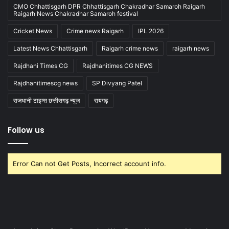
CMO Chhattisgarh DPR Chhattisgarh Chakradhar Samaroh Raigarh
Raigarh News Chakradhar Samaroh festival
Cricket News
Crime news Raigarh
IPL 2026
Latest News Chhattisgarh
Raigarh crime news
raigarh news
Rajdhani Times CG
Rajdhanitimes CG NEWS
Rajdhanitimescg news
SP Divyang Patel
राजधानी टाइम्स छत्तीसगढ़ न्यूज
रायगढ़
Follow us
Error Can not Get Posts, Incorrect account info.