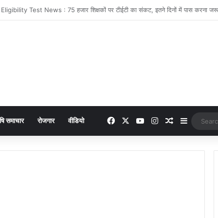
 online payment पेट्रोल पंप पर फर्जी ऑनलाइन पेमेंट दिखाकर ठगी करने वाला युवक गिरफ्
Facebook
X
YouTube
Instagram
Random Arti
Sidebar
षि समाचार
रोजगार
वीडियो