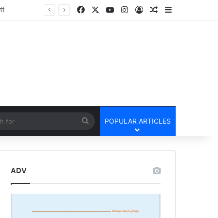
Facebook
X
YouTube
Instagram
Log In
Random Article
Sidebar
तार
cle
Search
POPULAR ARTICLES
for
ADV