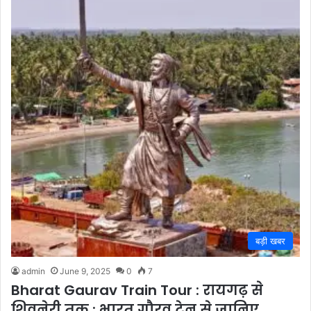
बड़ी खबर
admin
June 9, 2025
0
7
Bharat Gaurav Train Tour : रायगढ़ से
शिवनेरी तक : भारत गौरव ट्रेन से जानिए