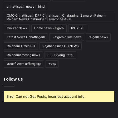
chhattisgarh news in hindi
CMO Chhattisgarh DPR Chhattisgarh Chakradhar Samaroh Raigarh
Raigarh News Chakradhar Samaroh festival
Cricket News
Crime news Raigarh
IPL 2026
Latest News Chhattisgarh
Raigarh crime news
raigarh news
Rajdhani Times CG
Rajdhanitimes CG NEWS
Rajdhanitimescg news
SP Divyang Patel
राजधानी टाइम्स छत्तीसगढ़ न्यूज
रायगढ़
Follow us
Error Can not Get Posts, Incorrect account info.