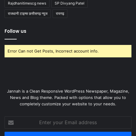
Rajdhanitimescg news
SP Divyang Patel
राजधानी टाइम्स छत्तीसगढ़ न्यूज
रायगढ़
Follow us
Error Can not Get Posts, Incorrect account info.
Jannah is a Clean Responsive WordPress Newspaper, Magazine,
News and Blog theme. Packed with options that allow you to
completely customize your website to your needs.
Enter
your
Email