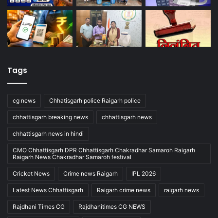
Tags
cg news
Chhatisgarh police Raigarh police
chhattisgarh breaking news
chhattisgarh news
chhattisgarh news in hindi
CMO Chhattisgarh DPR Chhattisgarh Chakradhar Samaroh Raigarh
Raigarh News Chakradhar Samaroh festival
Cricket News
Crime news Raigarh
IPL 2026
Latest News Chhattisgarh
Raigarh crime news
raigarh news
Rajdhani Times CG
Rajdhanitimes CG NEWS