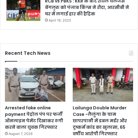
RCB vs PBKS : KKR के बाद रॉयल चैलेंजर्स
बेंगलुरु को पंजाब किंग्स ने रौंदा, आरसीबी ने
घर में लगाई हार की हैट्रिक
April 19, 2025
Recent Tech News
Arrested fake online
Lailunga Double Murder
payment पेट्रोल पंप पर फर्जी
Case -लैलूंगा के ग्राम
ऑनलाइन पेमेंट दिखाकर ठगी
छापरपानी में डबल मर्डर और
करने वाला युवक गिरफ्तार
दुष्कर्म कांड का खुलासा, 65
वर्षीय आरोपी गिरफ्तार
August 7, 2026