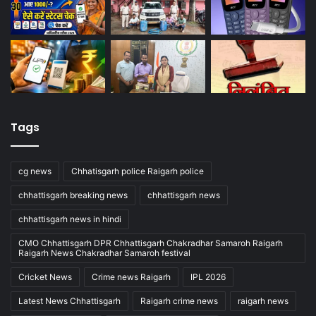
Tags
cg news
Chhatisgarh police Raigarh police
chhattisgarh breaking news
chhattisgarh news
chhattisgarh news in hindi
CMO Chhattisgarh DPR Chhattisgarh Chakradhar Samaroh Raigarh
Raigarh News Chakradhar Samaroh festival
Cricket News
Crime news Raigarh
IPL 2026
Latest News Chhattisgarh
Raigarh crime news
raigarh news