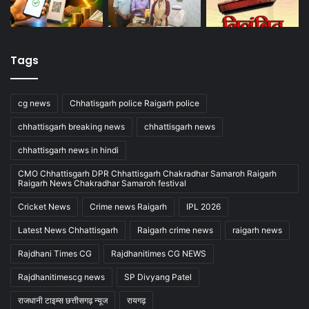
Tags
cg news
Chhatisgarh police Raigarh police
chhattisgarh breaking news
chhattisgarh news
chhattisgarh news in hindi
CMO Chhattisgarh DPR Chhattisgarh Chakradhar Samaroh Raigarh
Raigarh News Chakradhar Samaroh festival
Cricket News
Crime news Raigarh
IPL 2026
Latest News Chhattisgarh
Raigarh crime news
raigarh news
Rajdhani Times CG
Rajdhanitimes CG NEWS
Rajdhanitimescg news
SP Divyang Patel
राजधानी टाइम्स छत्तीसगढ़ न्यूज
रायगढ़