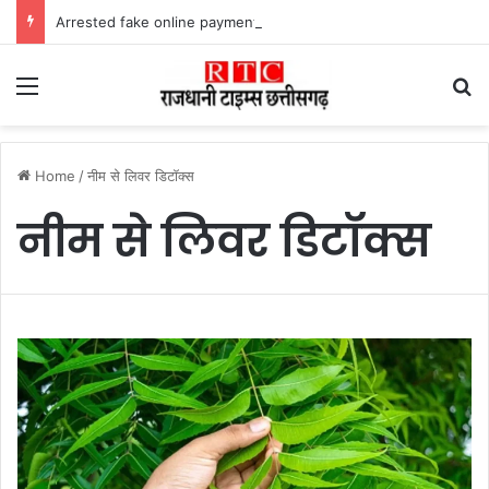
Arrested fake online payment पेट्रोल पंप पर फर्जी ऑनलाइन पेमेंट दिखाकर ठगी करने वाला युवक गिरफ्तार
Menu
Se
Home
/
नीम से लिवर डिटॉक्स
नीम से लिवर डिटॉक्स