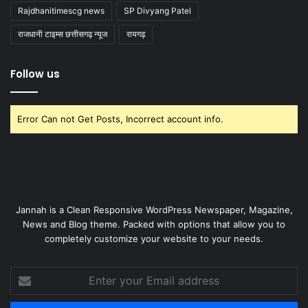
Rajdhanitimescg news
SP Divyang Patel
राजधानी टाइम्स छत्तीसगढ़ न्यूज
रायगढ़
Follow us
Error Can not Get Posts, Incorrect account info.
Jannah is a Clean Responsive WordPress Newspaper, Magazine,
News and Blog theme. Packed with options that allow you to
completely customize your website to your needs.
Enter
your
Email