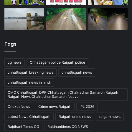
Tags
cg news
Chhatisgarh police Raigarh police
chhattisgarh breaking news
chhattisgarh news
chhattisgarh news in hindi
CMO Chhattisgarh DPR Chhattisgarh Chakradhar Samaroh Raigarh
Raigarh News Chakradhar Samaroh festival
Cricket News
Crime news Raigarh
IPL 2026
Latest News Chhattisgarh
Raigarh crime news
raigarh news
Rajdhani Times CG
Rajdhanitimes CG NEWS