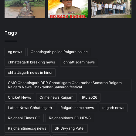
Tags
cg news
Chhatisgarh police Raigarh police
chhattisgarh breaking news
chhattisgarh news
chhattisgarh news in hindi
CMO Chhattisgarh DPR Chhattisgarh Chakradhar Samaroh Raigarh
Raigarh News Chakradhar Samaroh festival
Cricket News
Crime news Raigarh
IPL 2026
Latest News Chhattisgarh
Raigarh crime news
raigarh news
Rajdhani Times CG
Rajdhanitimes CG NEWS
Rajdhanitimescg news
SP Divyang Patel