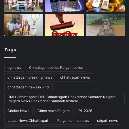
Tags
cg news
Chhatisgarh police Raigarh police
chhattisgarh breaking news
chhattisgarh news
chhattisgarh news in hindi
CMO Chhattisgarh DPR Chhattisgarh Chakradhar Samaroh Raigarh
Raigarh News Chakradhar Samaroh festival
Cricket News
Crime news Raigarh
IPL 2026
Latest News Chhattisgarh
Raigarh crime news
raigarh news