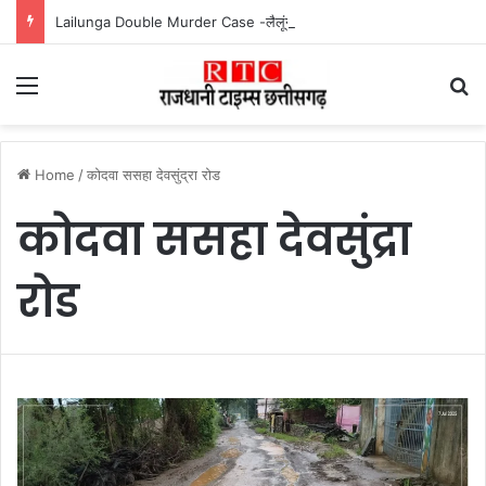
Lailunga Double Murder Case -लैलूंगा के ग्राम छापरपानी में डबल मर्डर और दुष्कर्म कांड का खुलासा, 65 वर्षीय आरोपी गिरफ्तार
Menu
Se
Home
/
कोदवा ससहा देवसुंद्रा रोड
कोदवा ससहा देवसुंद्रा
रोड