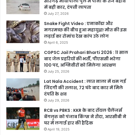
सारंगढ़ माधोपाली पुल में पानी के तेज बहाव
में बही कार, दंपत्ती लापता
July 27, 2026
Snake Fight Video : एनाकोंडा और
मगरमच्छ की बीच हुआ महायुद्ध! मौत की इस
लड़ाई का रोमांच देख कांप उठे लोग
April 6, 2025
CGPSC Jail Prahari Bharti 2026 : 11 साल
बाद जेल प्रहरियों की भर्ती, पीएससी भरेगा
100 पद, अग्निवीरों को मिलेगा आरक्षण
July 25, 2026
Lat Nala Accident : लात नाला में थम गई
जिंदगी की तलाश, 72 घंटे बाद कार में मिले
दंपति के शव
July 29, 2026
RCB vs PBKS : KKR के बाद रॉयल चैलेंजर्स
बेंगलुरु को पंजाब किंग्स ने रौंदा, आरसीबी ने
घर में लगाई हार की हैट्रिक
April 19, 2025