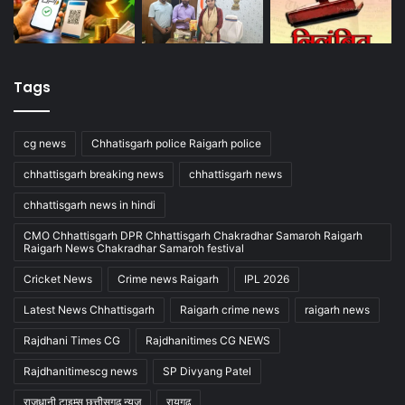
Tags
cg news
Chhatisgarh police Raigarh police
chhattisgarh breaking news
chhattisgarh news
chhattisgarh news in hindi
CMO Chhattisgarh DPR Chhattisgarh Chakradhar Samaroh Raigarh
Raigarh News Chakradhar Samaroh festival
Cricket News
Crime news Raigarh
IPL 2026
Latest News Chhattisgarh
Raigarh crime news
raigarh news
Rajdhani Times CG
Rajdhanitimes CG NEWS
Rajdhanitimescg news
SP Divyang Patel
राजधानी टाइम्स छत्तीसगढ़ न्यूज
रायगढ़