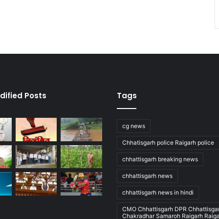
dified Posts
Tags
cg news
Chhatisgarh police Raigarh police
chhattisgarh breaking news
chhattisgarh news
chhattisgarh news in hindi
CMO Chhattisgarh DPR Chhattisga
Chakradhar Samaroh Raigarh Raig