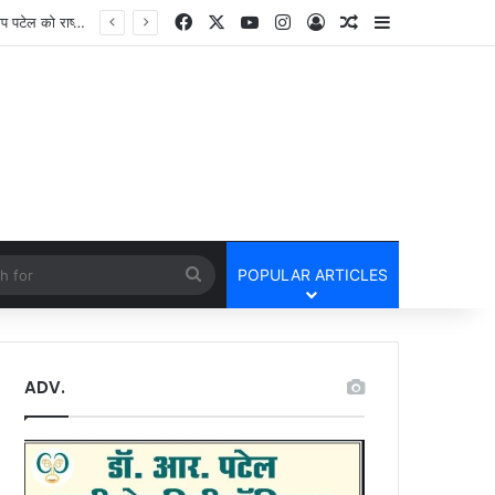
Facebook
X
YouTube
Instagram
Log In
Random Article
Sidebar
cle
Search
POPULAR ARTICLES
for
ADV.