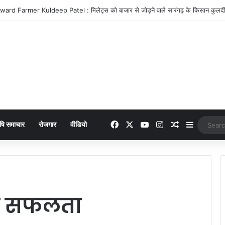
icer Suspended : शराब दुकानों में मनमानी पड़ी भारी, दो आबकारी उपनिरीक्षक निलंबित
Facebook
X
YouTube
Instagram
Random Arti
Sidebar
षि समाचार
रोजगार
वीडियो
ूह सफलता