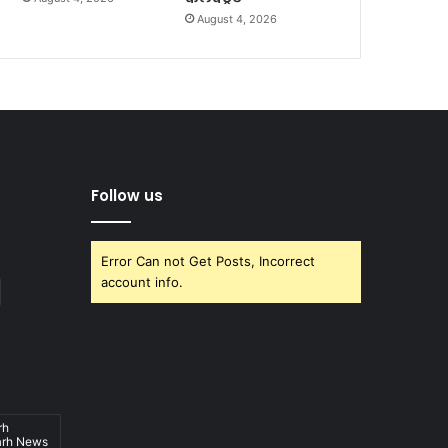
August 4, 2026
Follow us
Error Can not Get Posts, Incorrect
account info.
rh
arh News