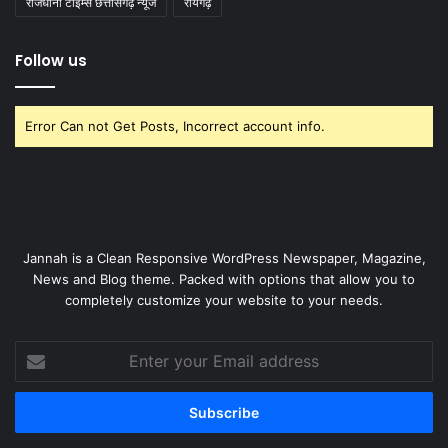
राजधानी टाइम्स छत्तीसगढ़ न्यूज
रायगढ़
Follow us
Error Can not Get Posts, Incorrect account info.
Jannah is a Clean Responsive WordPress Newspaper, Magazine,
News and Blog theme. Packed with options that allow you to
completely customize your website to your needs.
Enter
your
Email
address