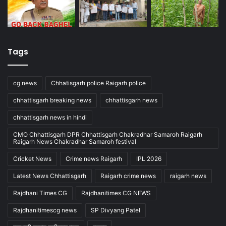
Tags
cg news
Chhatisgarh police Raigarh police
chhattisgarh breaking news
chhattisgarh news
chhattisgarh news in hindi
CMO Chhattisgarh DPR Chhattisgarh Chakradhar Samaroh Raigarh
Raigarh News Chakradhar Samaroh festival
Cricket News
Crime news Raigarh
IPL 2026
Latest News Chhattisgarh
Raigarh crime news
raigarh news
Rajdhani Times CG
Rajdhanitimes CG NEWS
Rajdhanitimescg news
SP Divyang Patel