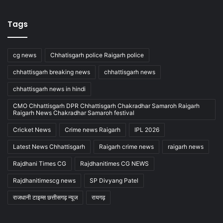
Tags
cg news
Chhatisgarh police Raigarh police
chhattisgarh breaking news
chhattisgarh news
chhattisgarh news in hindi
CMO Chhattisgarh DPR Chhattisgarh Chakradhar Samaroh Raigarh
Raigarh News Chakradhar Samaroh festival
Cricket News
Crime news Raigarh
IPL 2026
Latest News Chhattisgarh
Raigarh crime news
raigarh news
Rajdhani Times CG
Rajdhanitimes CG NEWS
Rajdhanitimescg news
SP Divyang Patel
राजधानी टाइम्स छत्तीसगढ़ न्यूज
रायगढ़