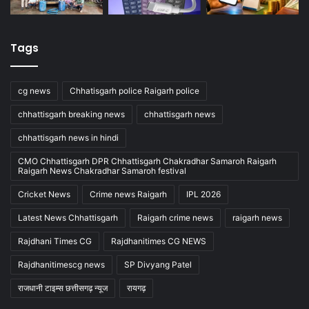
Tags
cg news
Chhatisgarh police Raigarh police
chhattisgarh breaking news
chhattisgarh news
chhattisgarh news in hindi
CMO Chhattisgarh DPR Chhattisgarh Chakradhar Samaroh Raigarh
Raigarh News Chakradhar Samaroh festival
Cricket News
Crime news Raigarh
IPL 2026
Latest News Chhattisgarh
Raigarh crime news
raigarh news
Rajdhani Times CG
Rajdhanitimes CG NEWS
Rajdhanitimescg news
SP Divyang Patel
राजधानी टाइम्स छत्तीसगढ़ न्यूज
रायगढ़