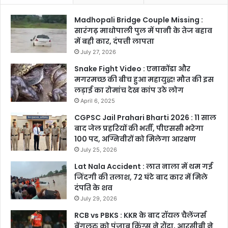
Madhopali Bridge Couple Missing :
सारंगढ़ माधोपाली पुल में पानी के तेज बहाव
में बही कार, दंपत्ती लापता
July 27, 2026
Snake Fight Video : एनाकोंडा और
मगरमच्छ की बीच हुआ महायुद्ध! मौत की इस
लड़ाई का रोमांच देख कांप उठे लोग
April 6, 2025
CGPSC Jail Prahari Bharti 2026 : 11 साल
बाद जेल प्रहरियों की भर्ती, पीएससी भरेगा
100 पद, अग्निवीरों को मिलेगा आरक्षण
July 25, 2026
Lat Nala Accident : लात नाला में थम गई
जिंदगी की तलाश, 72 घंटे बाद कार में मिले
दंपति के शव
July 29, 2026
RCB vs PBKS : KKR के बाद रॉयल चैलेंजर्स
बेंगलुरु को पंजाब किंग्स ने रौंदा, आरसीबी ने