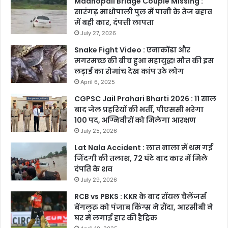
Madhopali Bridge Couple Missing :
सारंगढ़ माधोपाली पुल में पानी के तेज बहाव
में बही कार, दंपत्ती लापता
July 27, 2026
Snake Fight Video : एनाकोंडा और
मगरमच्छ की बीच हुआ महायुद्ध! मौत की इस
लड़ाई का रोमांच देख कांप उठे लोग
April 6, 2025
CGPSC Jail Prahari Bharti 2026 : 11 साल
बाद जेल प्रहरियों की भर्ती, पीएससी भरेगा
100 पद, अग्निवीरों को मिलेगा आरक्षण
July 25, 2026
Lat Nala Accident : लात नाला में थम गई
जिंदगी की तलाश, 72 घंटे बाद कार में मिले
दंपति के शव
July 29, 2026
RCB vs PBKS : KKR के बाद रॉयल चैलेंजर्स
बेंगलुरु को पंजाब किंग्स ने रौंदा, आरसीबी ने
घर में लगाई हार की हैट्रिक