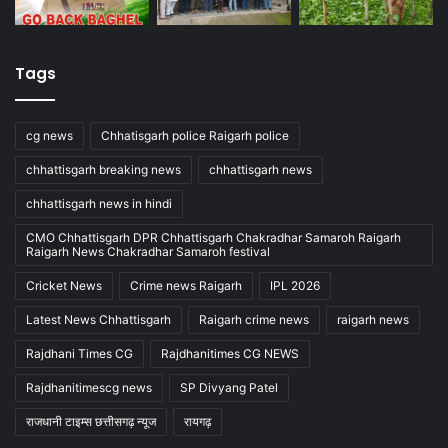
Tags
cg news
Chhatisgarh police Raigarh police
chhattisgarh breaking news
chhattisgarh news
chhattisgarh news in hindi
CMO Chhattisgarh DPR Chhattisgarh Chakradhar Samaroh Raigarh
Raigarh News Chakradhar Samaroh festival
Cricket News
Crime news Raigarh
IPL 2026
Latest News Chhattisgarh
Raigarh crime news
raigarh news
Rajdhani Times CG
Rajdhanitimes CG NEWS
Rajdhanitimescg news
SP Divyang Patel
राजधानी टाइम्स छत्तीसगढ़ न्यूज
रायगढ़