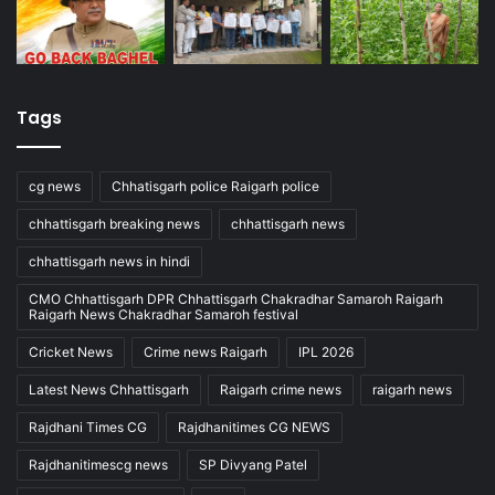
Tags
cg news
Chhatisgarh police Raigarh police
chhattisgarh breaking news
chhattisgarh news
chhattisgarh news in hindi
CMO Chhattisgarh DPR Chhattisgarh Chakradhar Samaroh Raigarh
Raigarh News Chakradhar Samaroh festival
Cricket News
Crime news Raigarh
IPL 2026
Latest News Chhattisgarh
Raigarh crime news
raigarh news
Rajdhani Times CG
Rajdhanitimes CG NEWS
Rajdhanitimescg news
SP Divyang Patel