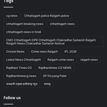
Tags
cg news
Chhatisgarh police Raigarh police
chhattisgarh breaking news
chhattisgarh news
chhattisgarh news in hindi
CMO Chhattisgarh DPR Chhattisgarh Chakradhar Samaroh Raigarh
Raigarh News Chakradhar Samaroh festival
Cricket News
Crime news Raigarh
IPL 2026
Latest News Chhattisgarh
Raigarh crime news
raigarh news
Rajdhani Times CG
Rajdhanitimes CG NEWS
Rajdhanitimescg news
SP Divyang Patel
राजधानी टाइम्स छत्तीसगढ़ न्यूज
रायगढ़
Follow us