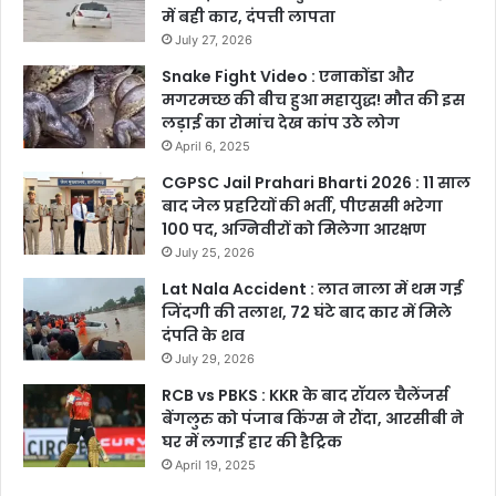
में बही कार, दंपत्ती लापता
July 27, 2026
Snake Fight Video : एनाकोंडा और
मगरमच्छ की बीच हुआ महायुद्ध! मौत की इस
लड़ाई का रोमांच देख कांप उठे लोग
April 6, 2025
CGPSC Jail Prahari Bharti 2026 : 11 साल
बाद जेल प्रहरियों की भर्ती, पीएससी भरेगा
100 पद, अग्निवीरों को मिलेगा आरक्षण
July 25, 2026
Lat Nala Accident : लात नाला में थम गई
जिंदगी की तलाश, 72 घंटे बाद कार में मिले
दंपति के शव
July 29, 2026
RCB vs PBKS : KKR के बाद रॉयल चैलेंजर्स
बेंगलुरु को पंजाब किंग्स ने रौंदा, आरसीबी ने
घर में लगाई हार की हैट्रिक
April 19, 2025