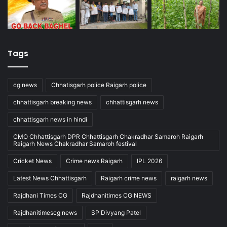
Tags
cg news
Chhatisgarh police Raigarh police
chhattisgarh breaking news
chhattisgarh news
chhattisgarh news in hindi
CMO Chhattisgarh DPR Chhattisgarh Chakradhar Samaroh Raigarh
Raigarh News Chakradhar Samaroh festival
Cricket News
Crime news Raigarh
IPL 2026
Latest News Chhattisgarh
Raigarh crime news
raigarh news
Rajdhani Times CG
Rajdhanitimes CG NEWS
Rajdhanitimescg news
SP Divyang Patel