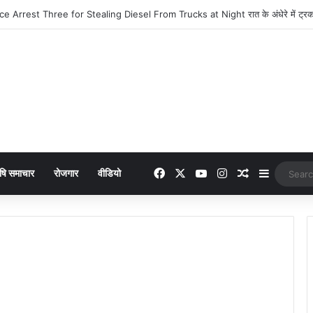
era : 949 में लांच हुआ नया फीचर फोन, मिलेंगे कई दमदार फीचर्स
Facebook
X
YouTube
Instagram
Random Arti
Sidebar
षि समाचार
रोजगार
वीडियो