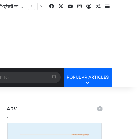
Facebook
X
YouTube
Instagram
Log In
Random Article
Sidebar
cle
Search
POPULAR ARTICLES
for
ADV