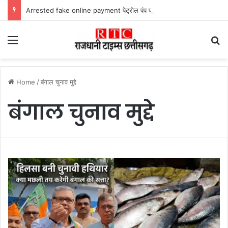
Arrested fake online payment पेट्रोल पंप पर फर्जी ऑनलाइन पेमेंट दिखाकर ठगी करने वाला युवक गिरफ्तार
Menu
Se
Home
/
बंगाल चुनाव मुद्दे
बंगाल चुनाव मुद्दे