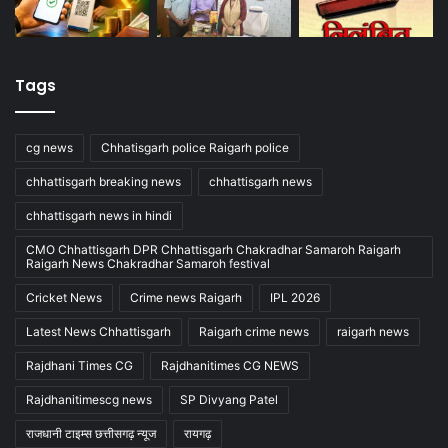
Tags
cg news
Chhatisgarh police Raigarh police
chhattisgarh breaking news
chhattisgarh news
chhattisgarh news in hindi
CMO Chhattisgarh DPR Chhattisgarh Chakradhar Samaroh Raigarh
Raigarh News Chakradhar Samaroh festival
Cricket News
Crime news Raigarh
IPL 2026
Latest News Chhattisgarh
Raigarh crime news
raigarh news
Rajdhani Times CG
Rajdhanitimes CG NEWS
Rajdhanitimescg news
SP Divyang Patel
राजधानी टाइम्स छत्तीसगढ़ न्यूज
रायगढ़