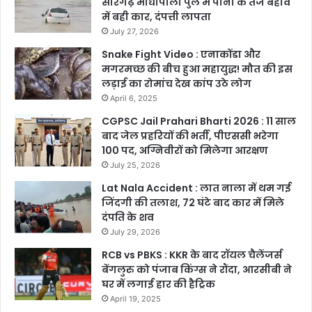
सारंगढ़ माधोपाली पुल में पानी के तेज बहाव
में बही कार, दंपत्ती लापता
July 27, 2026
Snake Fight Video : एनाकोंडा और
मगरमच्छ की बीच हुआ महायुद्ध! मौत की इस
लड़ाई का रोमांच देख कांप उठे लोग
April 6, 2025
CGPSC Jail Prahari Bharti 2026 : 11 साल
बाद जेल प्रहरियों की भर्ती, पीएससी भरेगा
100 पद, अग्निवीरों को मिलेगा आरक्षण
July 25, 2026
Lat Nala Accident : लात नाला में थम गई
जिंदगी की तलाश, 72 घंटे बाद कार में मिले
दंपति के शव
July 29, 2026
RCB vs PBKS : KKR के बाद रॉयल चैलेंजर्स
बेंगलुरु को पंजाब किंग्स ने रौंदा, आरसीबी ने
घर में लगाई हार की हैट्रिक
April 19, 2025