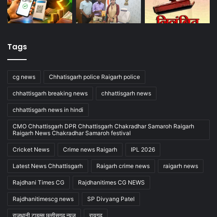
Tags
cg news
Chhatisgarh police Raigarh police
chhattisgarh breaking news
chhattisgarh news
chhattisgarh news in hindi
CMO Chhattisgarh DPR Chhattisgarh Chakradhar Samaroh Raigarh
Raigarh News Chakradhar Samaroh festival
Cricket News
Crime news Raigarh
IPL 2026
Latest News Chhattisgarh
Raigarh crime news
raigarh news
Rajdhani Times CG
Rajdhanitimes CG NEWS
Rajdhanitimescg news
SP Divyang Patel
राजधानी टाइम्स छत्तीसगढ़ न्यूज
रायगढ़