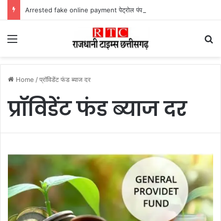
Arrested fake online payment पेट्रोल पंप पर फर्जी ऑनलाइन पेमेंट दिखाकर ठगी करने वाला युवक गिरफ्तार
Menu
Se
Home
/
प्रॉविडेंट फंड ब्याज दर
प्रॉविडेंट फंड ब्याज दर