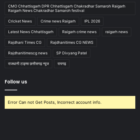
CMO Chhattisgarh DPR Chhattisgarh Chakradhar Samaroh Raigarh
Raigarh News Chakradhar Samaroh festival
Cricket News
Crime news Raigarh
IPL 2026
Latest News Chhattisgarh
Raigarh crime news
raigarh news
Rajdhani Times CG
Rajdhanitimes CG NEWS
Rajdhanitimescg news
SP Divyang Patel
राजधानी टाइम्स छत्तीसगढ़ न्यूज
रायगढ़
Follow us
Error Can not Get Posts, Incorrect account info.