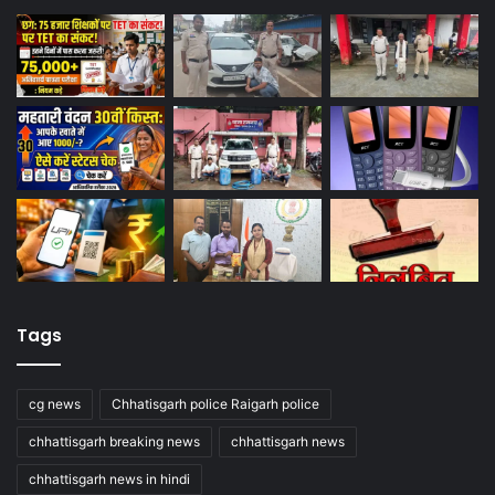
Tags
cg news
Chhatisgarh police Raigarh police
chhattisgarh breaking news
chhattisgarh news
chhattisgarh news in hindi