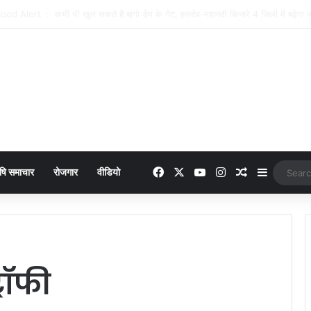
dih Road News : 3 किमी का कच्चा रास्ता बदहाल, बारिश में फंसे रंगाडीह के ग्रामीण
Facebook
X
YouTube
Instagram
Random Arti
Sidebar
षि समाचार
रोजगार
वीडियो
रॉफी