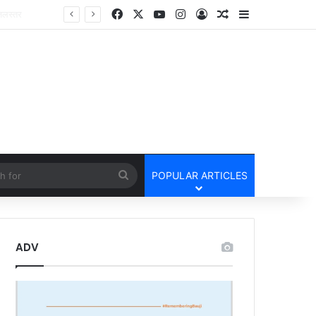
Facebook
X
YouTube
Instagram
Log In
Random Article
Sidebar
cle
Search
POPULAR ARTICLES
for
ADV