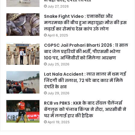
में बही कार, दंपत्ती लापता
July 27, 2026
Snake Fight Video : एनाकोंडा और
मगरमच्छ की बीच हुआ महायुद्ध! मौत की इस
लड़ाई का रोमांच देख कांप उठे लोग
April 6, 2025
CGPSC Jail Prahari Bharti 2026 : 11 साल
बाद जेल प्रहरियों की भर्ती, पीएससी भरेगा
100 पद, अग्निवीरों को मिलेगा आरक्षण
July 25, 2026
Lat Nala Accident : लात नाला में थम गई
जिंदगी की तलाश, 72 घंटे बाद कार में मिले
दंपति के शव
July 29, 2026
RCB vs PBKS : KKR के बाद रॉयल चैलेंजर्स
बेंगलुरु को पंजाब किंग्स ने रौंदा, आरसीबी ने
घर में लगाई हार की हैट्रिक
April 19, 2025