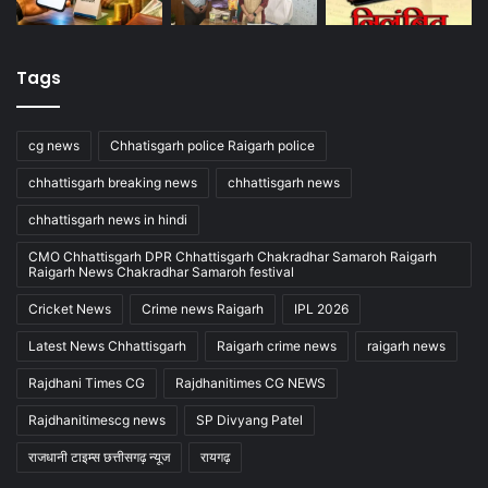
Tags
cg news
Chhatisgarh police Raigarh police
chhattisgarh breaking news
chhattisgarh news
chhattisgarh news in hindi
CMO Chhattisgarh DPR Chhattisgarh Chakradhar Samaroh Raigarh
Raigarh News Chakradhar Samaroh festival
Cricket News
Crime news Raigarh
IPL 2026
Latest News Chhattisgarh
Raigarh crime news
raigarh news
Rajdhani Times CG
Rajdhanitimes CG NEWS
Rajdhanitimescg news
SP Divyang Patel
राजधानी टाइम्स छत्तीसगढ़ न्यूज
रायगढ़