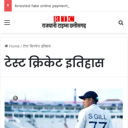
Arrested fake online payment पेट्रोल पंप पर फर्जी ऑनलाइन पेमेंट दिखाकर ठगी करने वाला युवक गिरफ्तार
Menu
Se
Home
/
टेस्ट क्रिकेट इतिहास
टेस्ट क्रिकेट इतिहास