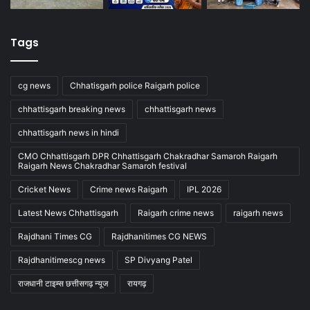
Tags
cg news
Chhatisgarh police Raigarh police
chhattisgarh breaking news
chhattisgarh news
chhattisgarh news in hindi
CMO Chhattisgarh DPR Chhattisgarh Chakradhar Samaroh Raigarh
Raigarh News Chakradhar Samaroh festival
Cricket News
Crime news Raigarh
IPL 2026
Latest News Chhattisgarh
Raigarh crime news
raigarh news
Rajdhani Times CG
Rajdhanitimes CG NEWS
Rajdhanitimescg news
SP Divyang Patel
राजधानी टाइम्स छत्तीसगढ़ न्यूज
रायगढ़