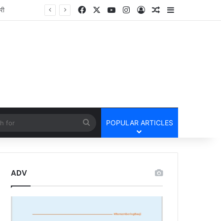
Facebook
X
YouTube
Instagram
Log In
Random Article
Sidebar
तार
cle
Search
POPULAR ARTICLES
for
ADV