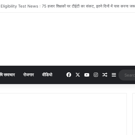
 online payment पेट्रोल पंप पर फर्जी ऑनलाइन पेमेंट दिखाकर ठगी करने वाला युवक गिरफ्
Facebook
X
YouTube
Instagram
Random Arti
Sidebar
षि समाचार
रोजगार
वीडियो