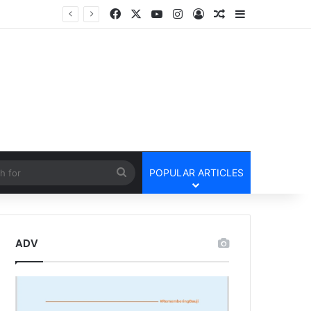
Facebook
X
YouTube
Instagram
Log In
Random Article
Sidebar
cle
Search
POPULAR ARTICLES
for
ADV