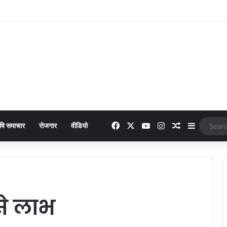
: 949 में लांच हुआ नया फीचर फोन, मिलेंगे कई दमदार फीचर्स
Facebook
X
YouTube
Instagram
Random Arti
Sidebar
षि समाचार
रोजगार
वीडियो
 से लाभ