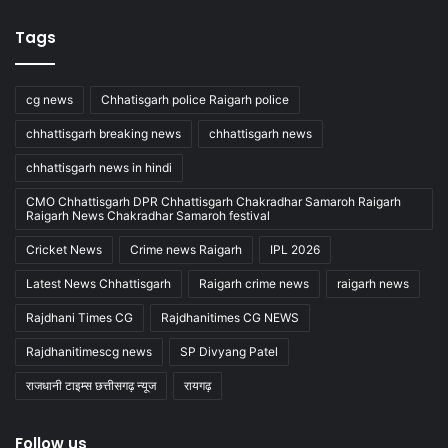
Tags
cg news
Chhatisgarh police Raigarh police
chhattisgarh breaking news
chhattisgarh news
chhattisgarh news in hindi
CMO Chhattisgarh DPR Chhattisgarh Chakradhar Samaroh Raigarh
Raigarh News Chakradhar Samaroh festival
Cricket News
Crime news Raigarh
IPL 2026
Latest News Chhattisgarh
Raigarh crime news
raigarh news
Rajdhani Times CG
Rajdhanitimes CG NEWS
Rajdhanitimescg news
SP Divyang Patel
राजधानी टाइम्स छत्तीसगढ़ न्यूज
रायगढ़
Follow us