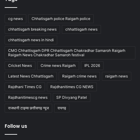
cg news
Chhatisgarh police Raigarh police
chhattisgarh breaking news
chhattisgarh news
chhattisgarh news in hindi
CMO Chhattisgarh DPR Chhattisgarh Chakradhar Samaroh Raigarh
Raigarh News Chakradhar Samaroh festival
Cricket News
Crime news Raigarh
IPL 2026
Latest News Chhattisgarh
Raigarh crime news
raigarh news
Rajdhani Times CG
Rajdhanitimes CG NEWS
Rajdhanitimescg news
SP Divyang Patel
राजधानी टाइम्स छत्तीसगढ़ न्यूज
रायगढ़
Follow us