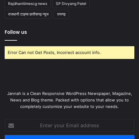
Rajdhanitimescg news
SP Divyang Patel
राजधानी टाइम्स छत्तीसगढ़ न्यूज
रायगढ़
Follow us
Error Can not Get Posts, Incorrect account info.
Jannah is a Clean Responsive WordPress Newspaper, Magazine,
News and Blog theme. Packed with options that allow you to
completely customize your website to your needs.
Enter
your
Email