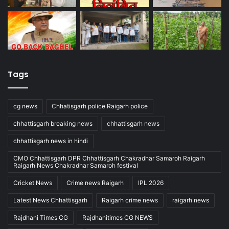
Tags
cg news
Chhatisgarh police Raigarh police
chhattisgarh breaking news
chhattisgarh news
chhattisgarh news in hindi
CMO Chhattisgarh DPR Chhattisgarh Chakradhar Samaroh Raigarh
Raigarh News Chakradhar Samaroh festival
Cricket News
Crime news Raigarh
IPL 2026
Latest News Chhattisgarh
Raigarh crime news
raigarh news
Rajdhani Times CG
Rajdhanitimes CG NEWS