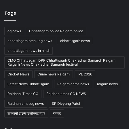
Tags
cg news
Chhatisgarh police Raigarh police
chhattisgarh breaking news
chhattisgarh news
chhattisgarh news in hindi
CMO Chhattisgarh DPR Chhattisgarh Chakradhar Samaroh Raigarh
Raigarh News Chakradhar Samaroh festival
Cricket News
Crime news Raigarh
IPL 2026
Latest News Chhattisgarh
Raigarh crime news
raigarh news
Rajdhani Times CG
Rajdhanitimes CG NEWS
Rajdhanitimescg news
SP Divyang Patel
राजधानी टाइम्स छत्तीसगढ़ न्यूज
रायगढ़