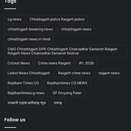
Tags
cg news
Chhatisgarh police Raigarh police
chhattisgarh breaking news
chhattisgarh news
chhattisgarh news in hindi
CMO Chhattisgarh DPR Chhattisgarh Chakradhar Samaroh Raigarh
Raigarh News Chakradhar Samaroh festival
Cricket News
Crime news Raigarh
IPL 2026
Latest News Chhattisgarh
Raigarh crime news
raigarh news
Rajdhani Times CG
Rajdhanitimes CG NEWS
Rajdhanitimescg news
SP Divyang Patel
राजधानी टाइम्स छत्तीसगढ़ न्यूज
रायगढ़
Follow us