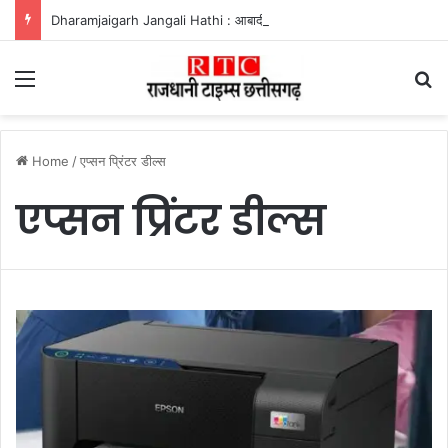
Dharamjaigarh Jangali Hathi : आबादी में घुसा हाथी, बुजुर्ग को कुचलकर उतारा मौत के घाट
Menu
Se
Home
/
एप्सन प्रिंटर डील्स
एप्सन प्रिंटर डील्स