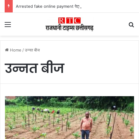
Arrested fake online payment पेट्रोल पंप पर फर्जी ऑनलाइन पेमेंट दिखाकर ठगी करने वाला युवक गिरफ्तार
Menu
Se
Home
/
उन्नत बीज
उन्नत बीज