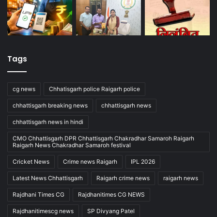
Tags
cg news
Chhatisgarh police Raigarh police
chhattisgarh breaking news
chhattisgarh news
chhattisgarh news in hindi
CMO Chhattisgarh DPR Chhattisgarh Chakradhar Samaroh Raigarh
Raigarh News Chakradhar Samaroh festival
Cricket News
Crime news Raigarh
IPL 2026
Latest News Chhattisgarh
Raigarh crime news
raigarh news
Rajdhani Times CG
Rajdhanitimes CG NEWS
Rajdhanitimescg news
SP Divyang Patel