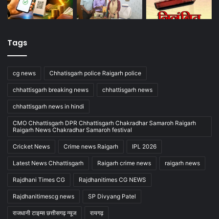
Tags
cg news
Chhatisgarh police Raigarh police
chhattisgarh breaking news
chhattisgarh news
chhattisgarh news in hindi
CMO Chhattisgarh DPR Chhattisgarh Chakradhar Samaroh Raigarh
Raigarh News Chakradhar Samaroh festival
Cricket News
Crime news Raigarh
IPL 2026
Latest News Chhattisgarh
Raigarh crime news
raigarh news
Rajdhani Times CG
Rajdhanitimes CG NEWS
Rajdhanitimescg news
SP Divyang Patel
राजधानी टाइम्स छत्तीसगढ़ न्यूज
रायगढ़